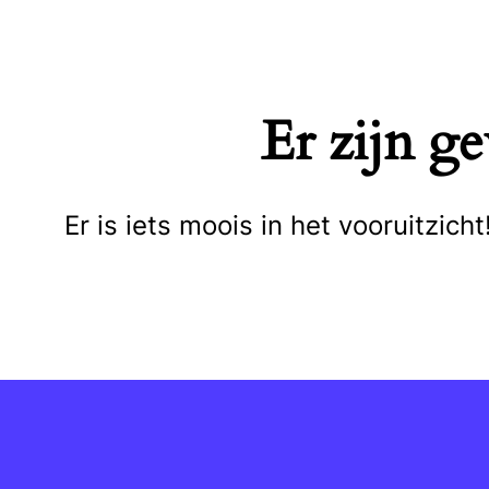
Naar
de
inhoud
Er zijn g
springen
Er is iets moois in het vooruitzi