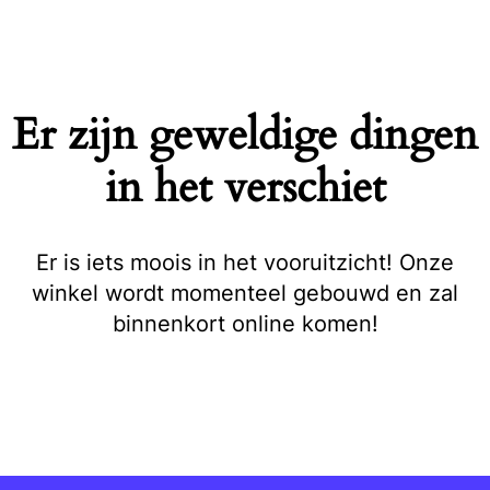
Naar
de
inhoud
springen
Er zijn geweldige dingen
in het verschiet
Er is iets moois in het vooruitzicht! Onze
winkel wordt momenteel gebouwd en zal
binnenkort online komen!