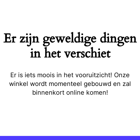
Naar
de
inhoud
springen
Er zijn geweldige dingen
in het verschiet
Er is iets moois in het vooruitzicht! Onze
winkel wordt momenteel gebouwd en zal
binnenkort online komen!