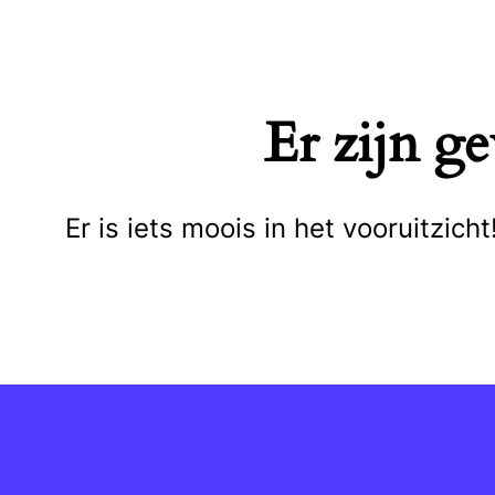
Naar
de
inhoud
Er zijn g
springen
Er is iets moois in het vooruitzi