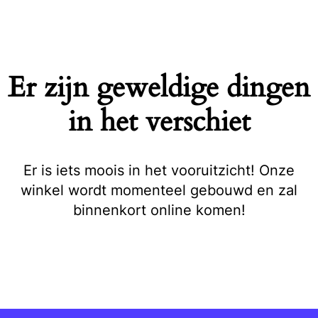
Naar
de
inhoud
springen
Er zijn geweldige dingen
in het verschiet
Er is iets moois in het vooruitzicht! Onze
winkel wordt momenteel gebouwd en zal
binnenkort online komen!