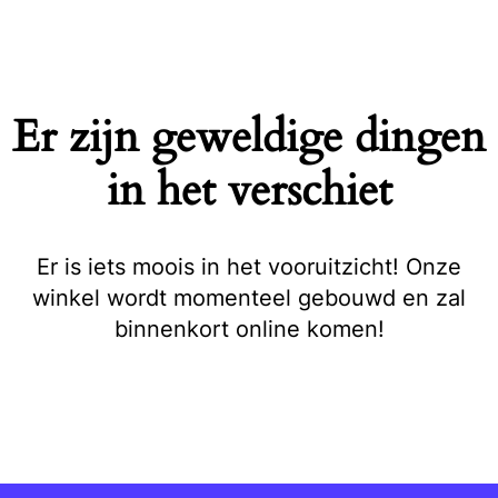
Naar
de
inhoud
springen
Er zijn geweldige dingen
in het verschiet
Er is iets moois in het vooruitzicht! Onze
winkel wordt momenteel gebouwd en zal
binnenkort online komen!