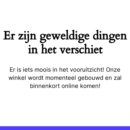
Naar
de
inhoud
springen
Er zijn geweldige dingen
in het verschiet
Er is iets moois in het vooruitzicht! Onze
winkel wordt momenteel gebouwd en zal
binnenkort online komen!