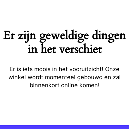
Naar
de
inhoud
springen
Er zijn geweldige dingen
in het verschiet
Er is iets moois in het vooruitzicht! Onze
winkel wordt momenteel gebouwd en zal
binnenkort online komen!