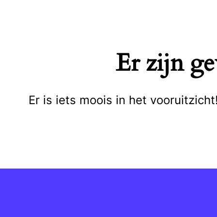
Naar
de
inhoud
Er zijn g
springen
Er is iets moois in het vooruitzi