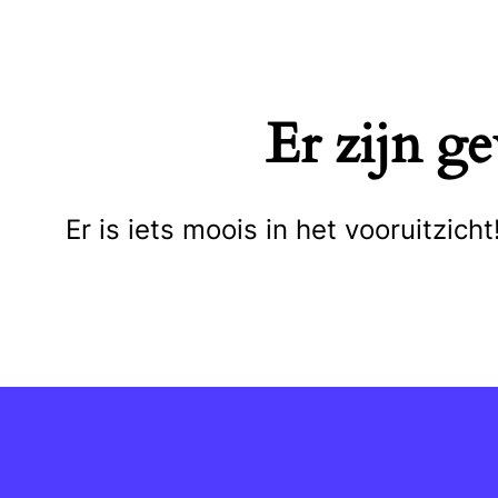
Naar
de
inhoud
Er zijn g
springen
Er is iets moois in het vooruitzi