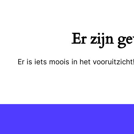
Naar
de
inhoud
Er zijn g
springen
Er is iets moois in het vooruitzi