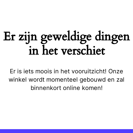
Naar
de
inhoud
springen
Er zijn geweldige dingen
in het verschiet
Er is iets moois in het vooruitzicht! Onze
winkel wordt momenteel gebouwd en zal
binnenkort online komen!