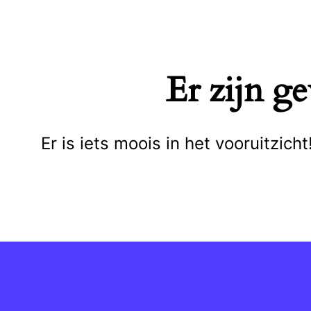
Naar
de
inhoud
Er zijn g
springen
Er is iets moois in het vooruitzi