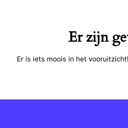
Naar
de
inhoud
Er zijn g
springen
Er is iets moois in het vooruitzi