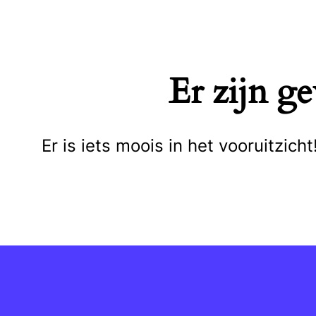
Naar
de
inhoud
Er zijn g
springen
Er is iets moois in het vooruitzi