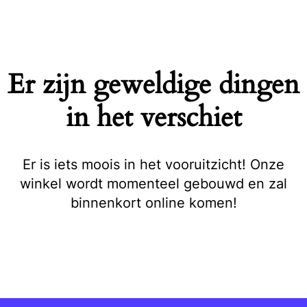
Naar
de
inhoud
springen
Er zijn geweldige dingen
in het verschiet
Er is iets moois in het vooruitzicht! Onze
winkel wordt momenteel gebouwd en zal
binnenkort online komen!