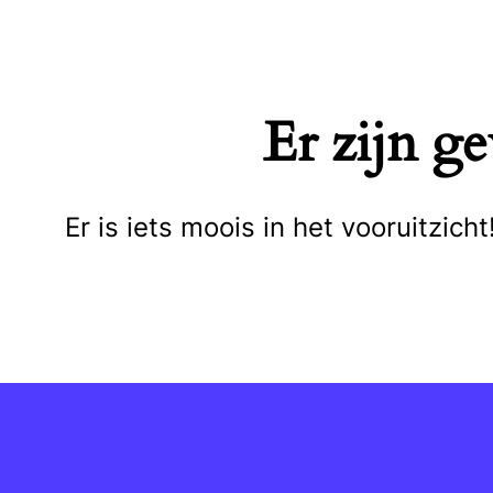
Naar
de
inhoud
Er zijn g
springen
Er is iets moois in het vooruitzi