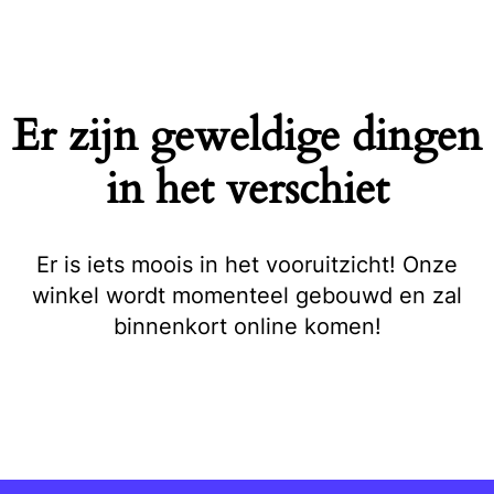
Naar
de
inhoud
springen
Er zijn geweldige dingen
in het verschiet
Er is iets moois in het vooruitzicht! Onze
winkel wordt momenteel gebouwd en zal
binnenkort online komen!