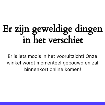
Naar
de
inhoud
springen
Er zijn geweldige dingen
in het verschiet
Er is iets moois in het vooruitzicht! Onze
winkel wordt momenteel gebouwd en zal
binnenkort online komen!