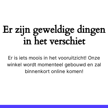
Naar
de
inhoud
springen
Er zijn geweldige dingen
in het verschiet
Er is iets moois in het vooruitzicht! Onze
winkel wordt momenteel gebouwd en zal
binnenkort online komen!