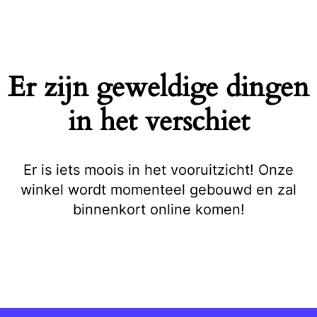
Naar
de
inhoud
springen
Er zijn geweldige dingen
in het verschiet
Er is iets moois in het vooruitzicht! Onze
winkel wordt momenteel gebouwd en zal
binnenkort online komen!