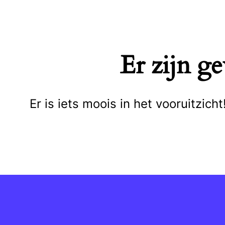
Naar
de
inhoud
Er zijn g
springen
Er is iets moois in het vooruitzi