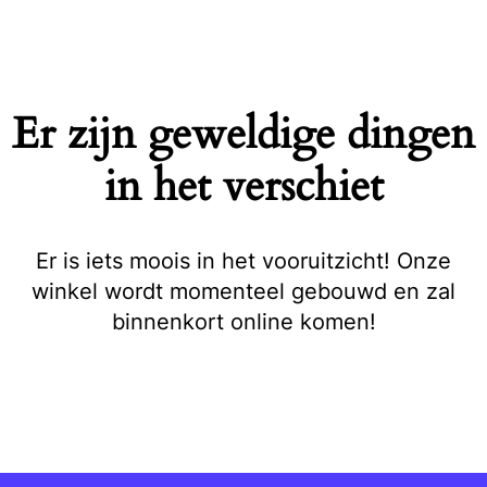
Naar
de
inhoud
springen
Er zijn geweldige dingen
in het verschiet
Er is iets moois in het vooruitzicht! Onze
winkel wordt momenteel gebouwd en zal
binnenkort online komen!