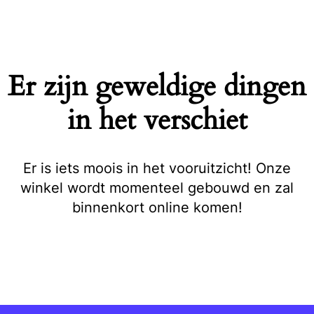
Naar
de
inhoud
springen
Er zijn geweldige dingen
in het verschiet
Er is iets moois in het vooruitzicht! Onze
winkel wordt momenteel gebouwd en zal
binnenkort online komen!