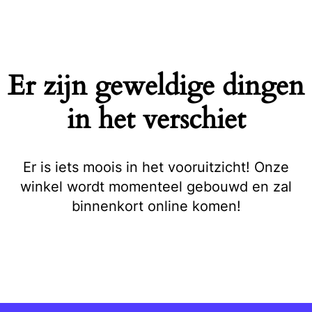
Naar
de
inhoud
springen
Er zijn geweldige dingen
in het verschiet
Er is iets moois in het vooruitzicht! Onze
winkel wordt momenteel gebouwd en zal
binnenkort online komen!