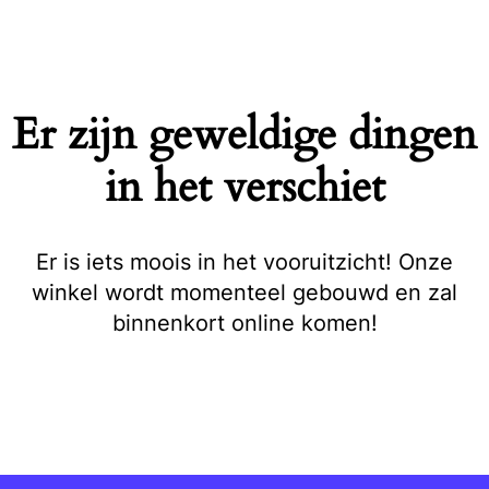
Naar
de
inhoud
springen
Er zijn geweldige dingen
in het verschiet
Er is iets moois in het vooruitzicht! Onze
winkel wordt momenteel gebouwd en zal
binnenkort online komen!