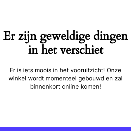
Naar
de
inhoud
springen
Er zijn geweldige dingen
in het verschiet
Er is iets moois in het vooruitzicht! Onze
winkel wordt momenteel gebouwd en zal
binnenkort online komen!