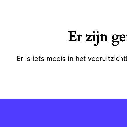
Naar
de
inhoud
Er zijn g
springen
Er is iets moois in het vooruitzi