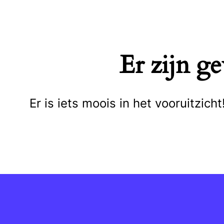
Naar
de
inhoud
Er zijn g
springen
Er is iets moois in het vooruitzi