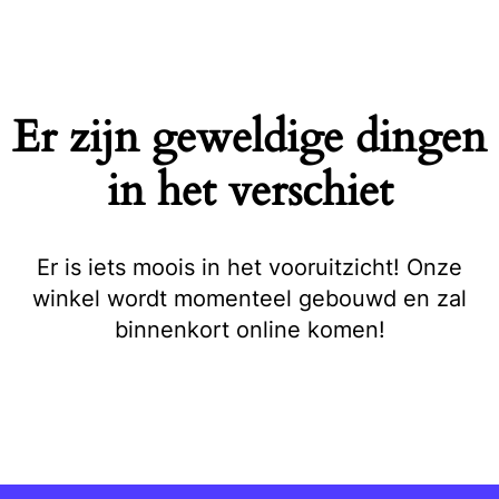
Naar
de
inhoud
springen
Er zijn geweldige dingen
in het verschiet
Er is iets moois in het vooruitzicht! Onze
winkel wordt momenteel gebouwd en zal
binnenkort online komen!