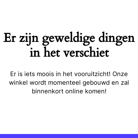
Naar
de
inhoud
springen
Er zijn geweldige dingen
in het verschiet
Er is iets moois in het vooruitzicht! Onze
winkel wordt momenteel gebouwd en zal
binnenkort online komen!