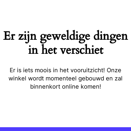
Naar
de
inhoud
springen
Er zijn geweldige dingen
in het verschiet
Er is iets moois in het vooruitzicht! Onze
winkel wordt momenteel gebouwd en zal
binnenkort online komen!