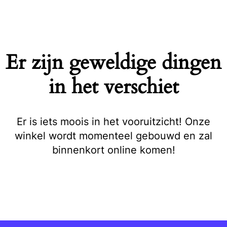
Naar
de
inhoud
springen
Er zijn geweldige dingen
in het verschiet
Er is iets moois in het vooruitzicht! Onze
winkel wordt momenteel gebouwd en zal
binnenkort online komen!