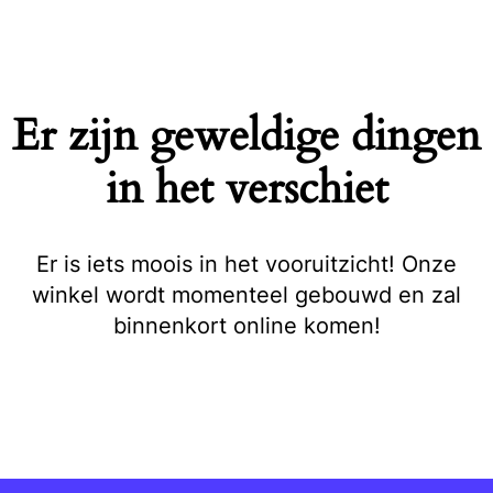
Naar
de
inhoud
springen
Er zijn geweldige dingen
in het verschiet
Er is iets moois in het vooruitzicht! Onze
winkel wordt momenteel gebouwd en zal
binnenkort online komen!