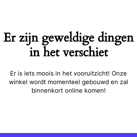
Naar
de
inhoud
springen
Er zijn geweldige dingen
in het verschiet
Er is iets moois in het vooruitzicht! Onze
winkel wordt momenteel gebouwd en zal
binnenkort online komen!