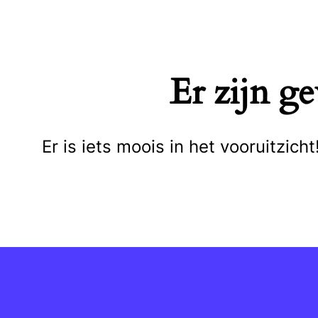
Naar
de
inhoud
Er zijn g
springen
Er is iets moois in het vooruitzi