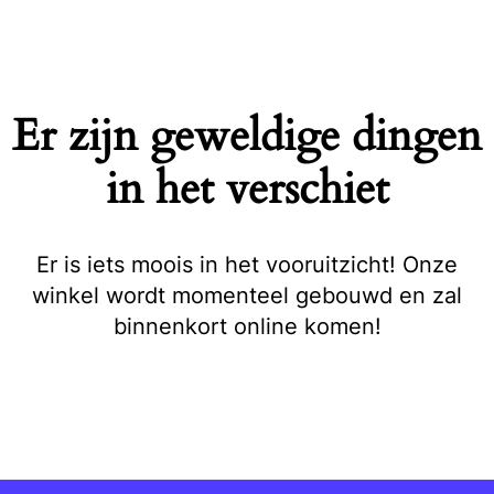
Naar
de
inhoud
springen
Er zijn geweldige dingen
in het verschiet
Er is iets moois in het vooruitzicht! Onze
winkel wordt momenteel gebouwd en zal
binnenkort online komen!