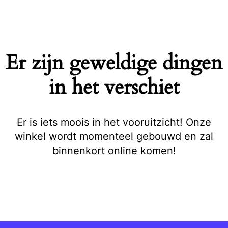
Naar
de
inhoud
springen
Er zijn geweldige dingen
in het verschiet
Er is iets moois in het vooruitzicht! Onze
winkel wordt momenteel gebouwd en zal
binnenkort online komen!