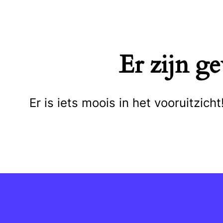
Naar
de
inhoud
Er zijn g
springen
Er is iets moois in het vooruitzi