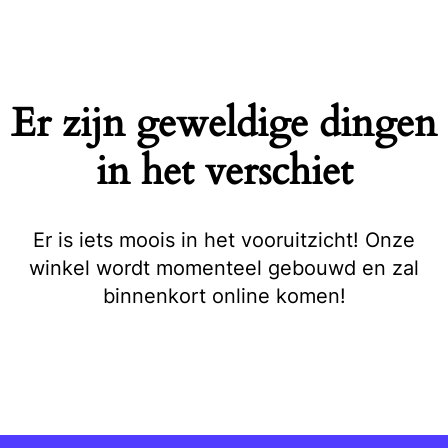
Naar
de
inhoud
springen
Er zijn geweldige dingen
in het verschiet
Er is iets moois in het vooruitzicht! Onze
winkel wordt momenteel gebouwd en zal
binnenkort online komen!