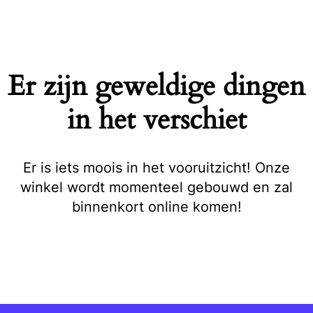
Naar
de
inhoud
springen
Er zijn geweldige dingen
in het verschiet
Er is iets moois in het vooruitzicht! Onze
winkel wordt momenteel gebouwd en zal
binnenkort online komen!