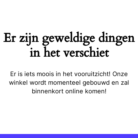
Naar
de
inhoud
springen
Er zijn geweldige dingen
in het verschiet
Er is iets moois in het vooruitzicht! Onze
winkel wordt momenteel gebouwd en zal
binnenkort online komen!