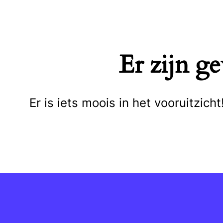
Naar
de
inhoud
Er zijn g
springen
Er is iets moois in het vooruitzi