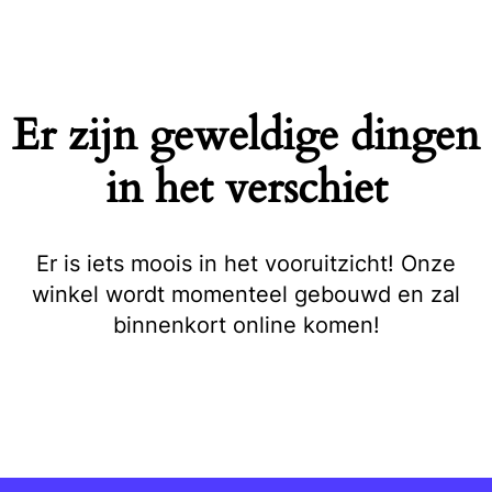
Naar
de
inhoud
springen
Er zijn geweldige dingen
in het verschiet
Er is iets moois in het vooruitzicht! Onze
winkel wordt momenteel gebouwd en zal
binnenkort online komen!