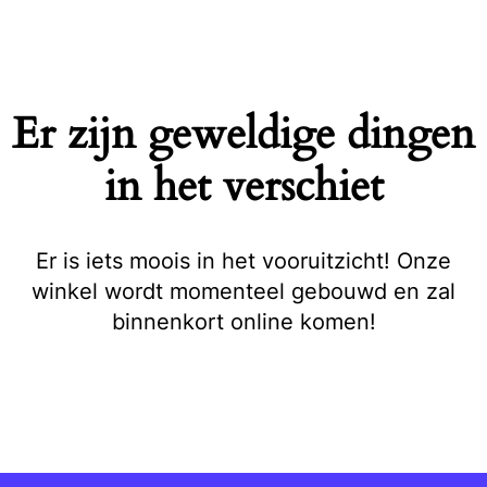
Naar
de
inhoud
springen
Er zijn geweldige dingen
in het verschiet
Er is iets moois in het vooruitzicht! Onze
winkel wordt momenteel gebouwd en zal
binnenkort online komen!