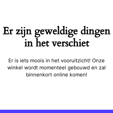
Naar
de
inhoud
springen
Er zijn geweldige dingen
in het verschiet
Er is iets moois in het vooruitzicht! Onze
winkel wordt momenteel gebouwd en zal
binnenkort online komen!