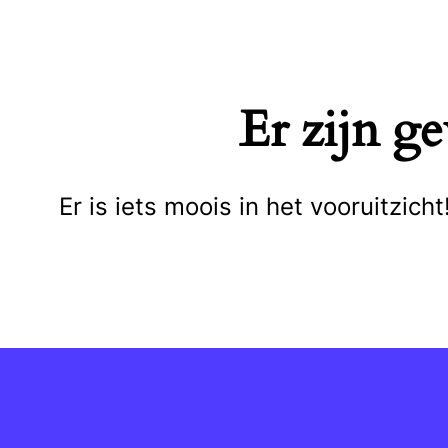
Naar
de
inhoud
Er zijn g
springen
Er is iets moois in het vooruitzi