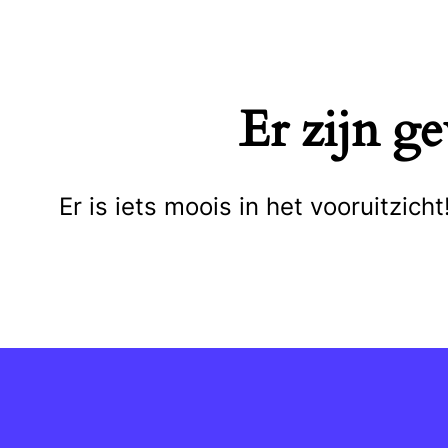
Naar
de
inhoud
Er zijn g
springen
Er is iets moois in het vooruitzi