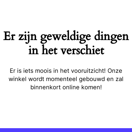
Naar
de
inhoud
springen
Er zijn geweldige dingen
in het verschiet
Er is iets moois in het vooruitzicht! Onze
winkel wordt momenteel gebouwd en zal
binnenkort online komen!