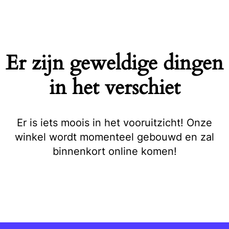
Naar
de
inhoud
springen
Er zijn geweldige dingen
in het verschiet
Er is iets moois in het vooruitzicht! Onze
winkel wordt momenteel gebouwd en zal
binnenkort online komen!